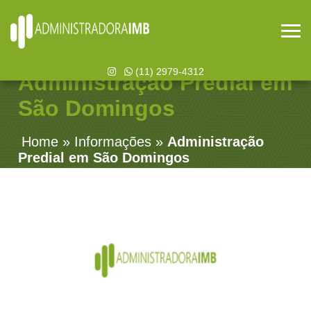
(11) 2979-4312
Administração Predial em
São Domingos
Home
»
Informações
»
Administração
Predial em São Domingos