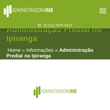
(11) 2979-4312
Administração Predial no
Ipiranga
Home
»
Informações
»
Administração
Predial no Ipiranga