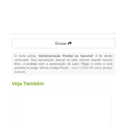
Enviar
O texto acima "
Administração Predial no Sacomã
" é de direito
reservado. Sua reprodução, parcial ou total, mesmo citando nossos
links, é proibida sem a autorização do autor. Plágio é crime e está
previsto no artigo 184 do Código Penal. –
Lei n° 9.610-98 sobre direitos
autorais
.
Veja Também