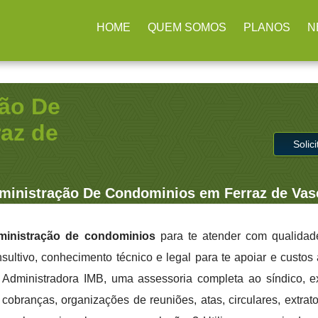
rulhos / SP
(11) 2979-4312
contato@administradoraimb.com.b
HOME
QUEM SOMOS
PLANOS
N
ão De
az de
Solic
inistração De Condominios em Ferraz de Vas
ministração de condominios
para te atender com qualidade
sultivo, conhecimento técnico e legal para te apoiar e custo
a Administradora IMB, uma assessoria completa ao síndico, 
cobranças, organizações de reuniões, atas, circulares, extrato