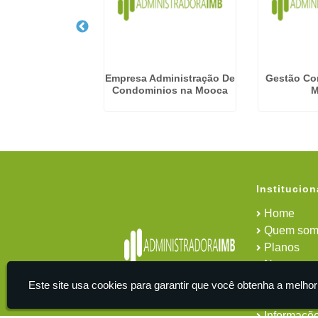
presa De
Empresa Administração De
Gestão Co
ciamento De
Condominios na Mooca
M
inio na Penha
Institucion
Home
Quem som
Planos
News
Área do cl
Este site usa cookies para garantir que você obtenha a melhor
Contato
Informaçõ