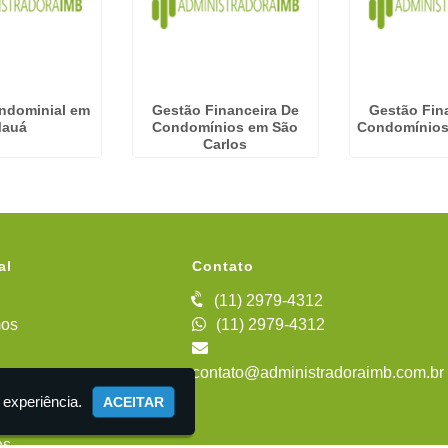
ndominial em
Gestão Financeira De
Gestão Fin
auá
Condomínios em São
Condomínios
Carlos
al
Contato
(11) 2979-4312
os
(11) 2979-4312
contato@administradoraimb.com.br
iente
 experiência.
ACEITAR
es