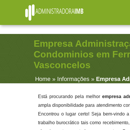
R. Júlio Fernandes, 91 - Sala 38 - Vila Rosalia - Gua
Empresa Administraç
Condominios em Ferr
Vasconcelos
Home
»
Informações
»
Empresa Adm
Está procurando pela melhor
empresa ad
ampla disponibilidade para atendimento con
Encontrou o lugar certo! Seja bem-vindo 
trabalho burocrático tais como recebimento, 