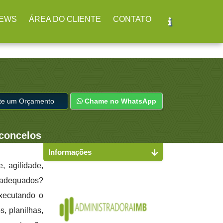
r
(11) 2979-4312
EWS
ÁREA DO CLIENTE
CONTATO
ite um Orçamento
Chame no WhatsApp
concelos
Informações
, agilidade,
s adequados?
executando o
s, planilhas,