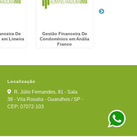
anceira De
Gestão Financeira De
Empresa
 em Limeira
Condomínios em Anália
Gerenciame
Franco
Condominio no
Localização
R. Júlio Fernandes, 91 - Sala
38 - Vila Rosalia - Guarulhos / SP -
CEP: 07072-103