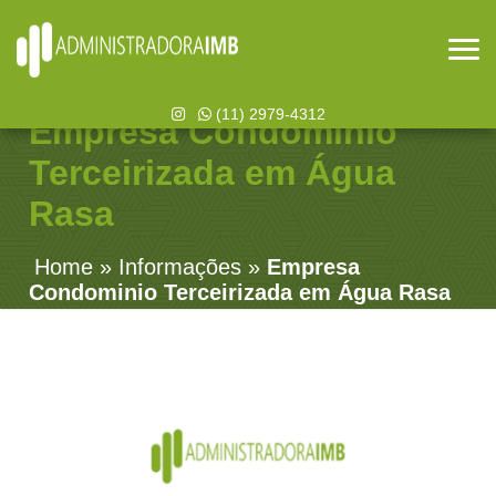
(11) 2979-4312
Empresa Condominio
Terceirizada em Água
Rasa
Home
»
Informações
»
Empresa
Condominio Terceirizada em Água Rasa