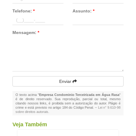
Telefone:
*
Assunto:
*
Mensagem:
*
Enviar
O texto acima "
Empresa Condominio Terceirizada em Água Rasa
"
é de direito reservado. Sua reprodução, parcial ou total, mesmo
citando nossos links, é proibida sem a autorização do autor. Plágio é
crime e está previsto no artigo 184 do Código Penal. –
Lei n° 9.610-98
sobre direitos autorais
.
Veja Também