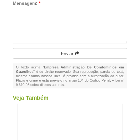
Mensagem:
*
Enviar
O texto acima "
Empresa Administração De Condominios em
Guarulhos
" é de direito reservado. Sua reprodução, parcial ou total,
mesmo citando nossos links, é proibida sem a autorização do autor.
Plágio é crime e está previsto no artigo 184 do Código Penal. –
Lei n°
9.610-98 sobre direitos autorais
.
Veja Também