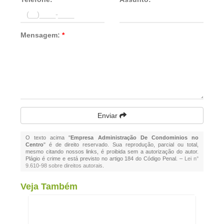
Mensagem:
*
Enviar
O texto acima "
Empresa Administração De Condominios no
Centro
" é de direito reservado. Sua reprodução, parcial ou total,
mesmo citando nossos links, é proibida sem a autorização do autor.
Plágio é crime e está previsto no artigo 184 do Código Penal. –
Lei n°
9.610-98 sobre direitos autorais
.
Veja Também