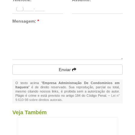
Mensagem:
*
Enviar
O texto acima "
Empresa Administração De Condominios em
Itaquera
" é de direito reservado. Sua reprodução, parcial ou total,
mesmo citando nossos links, é proibida sem a autorização do autor.
Plágio é crime e está previsto no artigo 184 do Código Penal. –
Lei n°
9.610-98 sobre direitos autorais
.
Veja Também