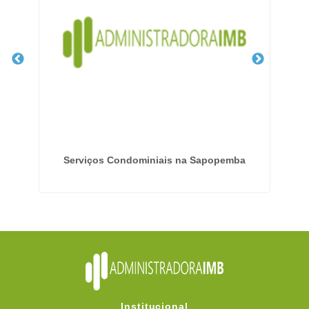
 em
Serviços Condominiais na Sapopemba
Em
Institucional