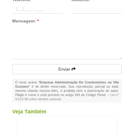
Mensagem:
*
Enviar
O texto acima "
Empresa Administração De Condominios na Vila
Gustavo
" é de direito reservado. Sua reprodução, parcial ou total,
mesmo citando nossos links, é proibida sem a autorização do autor.
Plágio é crime e está previsto no artigo 184 do Código Penal. –
Lei n°
9.610-98 sobre direitos autorais
.
Veja Também