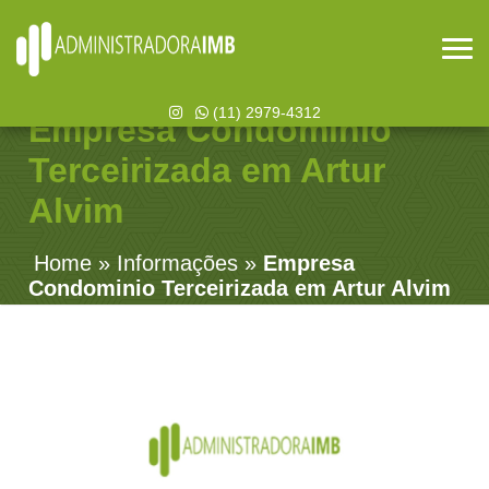
(11) 2979-4312
Empresa Condominio
Terceirizada em Artur
Alvim
Home
»
Informações
»
Empresa
Condominio Terceirizada em Artur Alvim