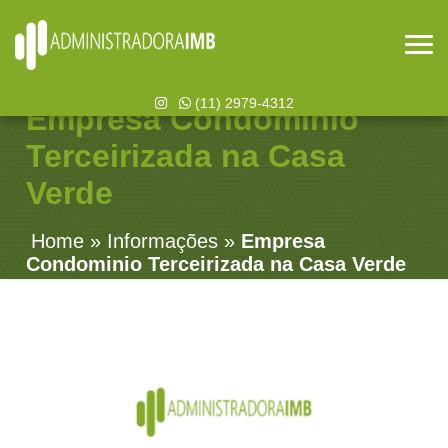
(11) 2979-4312
Empresa Condominio
Terceirizada na Casa
Verde
Home
»
Informações
»
Empresa
Condominio Terceirizada na Casa Verde