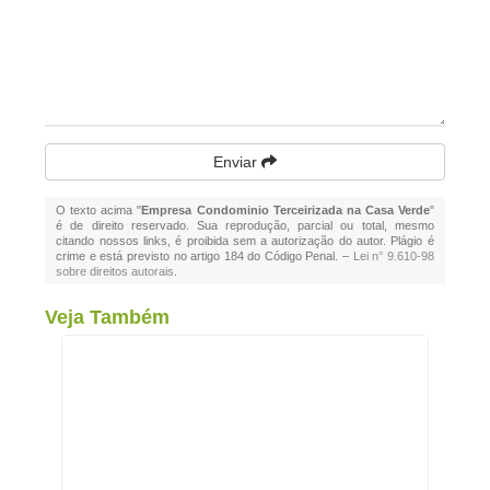
Enviar
O texto acima "
Empresa Condominio Terceirizada na Casa Verde
"
é de direito reservado. Sua reprodução, parcial ou total, mesmo
citando nossos links, é proibida sem a autorização do autor. Plágio é
crime e está previsto no artigo 184 do Código Penal. –
Lei n° 9.610-98
sobre direitos autorais
.
Veja Também