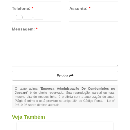
Telefone:
*
Assunto:
*
Mensagem:
*
Enviar
O texto acima "
Empresa Administração De Condominios no
Jaguaré
" é de direito reservado. Sua reprodução, parcial ou total,
mesmo citando nossos links, é proibida sem a autorização do autor.
Plágio é crime e está previsto no artigo 184 do Código Penal. –
Lei n°
9.610-98 sobre direitos autorais
.
Veja Também