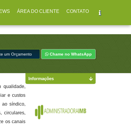
r
(11) 2979-4312
EWS
ÁREA DO CLIENTE
CONTATO
ite um Orçamento
Chame no WhatsApp
Informações
 qualidade,
iar e custos
 ao síndico,
 circulares,
ze os canais