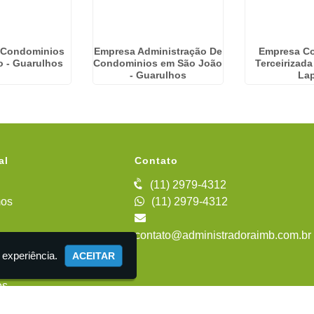
 Condominios
Empresa Administração De
Empresa C
o - Guarulhos
Condominios em São João
Terceirizada
- Guarulhos
La
al
Contato
(11) 2979-4312
os
(11) 2979-4312
contato@administradoraimb.com.br
iente
 experiência.
ACEITAR
es