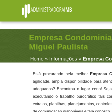
R. Júlio Fernandes, 91 - Sala 38 - Vila Rosalia - Gua
Empresa Condominia
Miguel Paulista
Home
»
Informações
»
Empresa Con
Está procurando pela melhor
Empresa C
agilidade, ampla disponibilidade para aten
adequados? Encontrou o lugar certo! Seja
executando o trabalho burocrático tais co
extratos, planilhas, planejamentos, contro
de comunicação disponíveis e fale conosco.