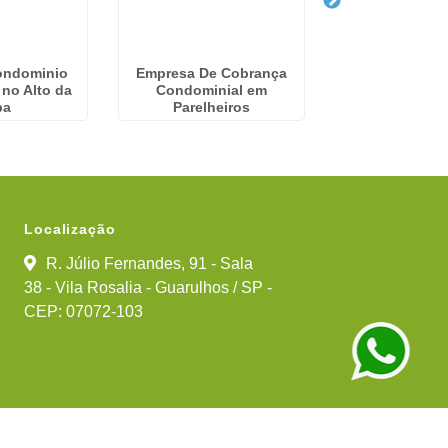
ondominio
Empresa De Cobrança
Gestão De Co
 no Alto da
Condominial em
em Santana de
pa
Parelheiros
Localização
R. Júlio Fernandes, 91 - Sala
38 - Vila Rosalia - Guarulhos / SP -
CEP: 07072-103