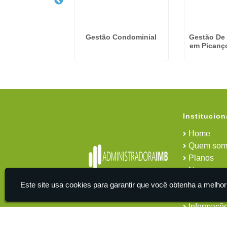
presa De
Gestão Condominial
Gestão De
ciamento De
em Picanç
nio em Osasco
Institucion
Home
Quem som
Planos
News
Área do cl
Este site usa cookies para garantir que você obtenha a melhor
Contato
Informaçõ