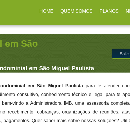
rulhos / SP
(11) 2979-4312
contato@administradoraimb.com.b
HOME
QUEM SOMOS
PLANOS
N
l em São
Solic
dominial em São Miguel Paulista
ondominial em São Miguel Paulista
para te atender com
dimento consultivo, conhecimento técnico e legal para te apo
 bem-vindo a Administradora IMB, uma assessoria completa
mo recebimento, cobranças, organizações de reuniões, atas,
les, pagamentos. Quer saber mais sobre nossas soluções? Utili