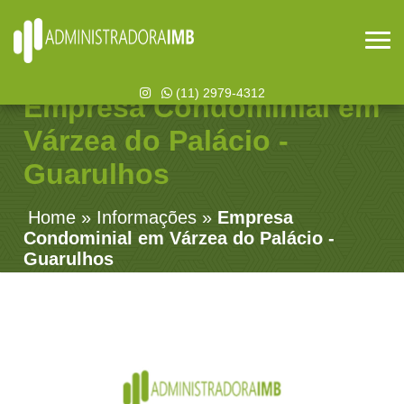
(11) 2979-4312
Empresa Condominial em
Várzea do Palácio -
Guarulhos
Home
»
Informações
»
Empresa
Condominial em Várzea do Palácio -
Guarulhos