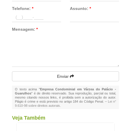
Telefone:
*
Assunto:
*
Mensagem:
*
Enviar
O texto acima "
Empresa Condominial em Várzea do Palácio -
Guarulhos
" é de direito reservado. Sua reprodução, parcial ou total,
mesmo citando nossos links, é proibida sem a autorização do autor.
Plágio é crime e está previsto no artigo 184 do Código Penal. –
Lei n°
9.610-98 sobre direitos autorais
.
Veja Também