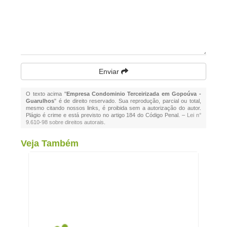
Enviar
O texto acima "
Empresa Condominio Terceirizada em Gopoúva -
Guarulhos
" é de direito reservado. Sua reprodução, parcial ou total,
mesmo citando nossos links, é proibida sem a autorização do autor.
Plágio é crime e está previsto no artigo 184 do Código Penal. –
Lei n°
9.610-98 sobre direitos autorais
.
Veja Também