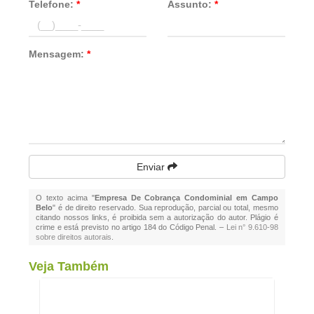
Telefone:
*
Assunto:
*
Mensagem:
*
Enviar
O texto acima "
Empresa De Cobrança Condominial em Campo
Belo
" é de direito reservado. Sua reprodução, parcial ou total, mesmo
citando nossos links, é proibida sem a autorização do autor. Plágio é
crime e está previsto no artigo 184 do Código Penal. –
Lei n° 9.610-98
sobre direitos autorais
.
Veja Também