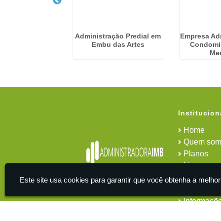
Condominiais no
Administração Predial em
Empresa Ad
abaquara
Embu das Artes
Condomin
Me
Institucion
Home
Quem som
Planos
News
Área do cl
Este site usa cookies para garantir que você obtenha a melhor
Contato
Informaçõ