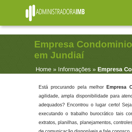
R. Júlio Fernandes, 91 - Sala 38 - Vila Rosalia - Gua
Empresa Condominio 
em Jundiaí
Home
»
Informações
»
Empresa Con
Está procurando pela melhor
Empresa C
agilidade, ampla disponibilidade para aten
adequados? Encontrou o lugar certo! Seja
executando o trabalho burocrático tais co
extratos, planilhas, planejamentos, contro
de comunicação disponíveis e fale conosco.