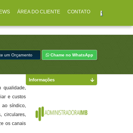
r
(11) 2979-4312
EWS
ÁREA DO CLIENTE
CONTATO
ite um Orçamento
Chame no WhatsApp
Informações
 qualidade,
iar e custos
 ao síndico,
 circulares,
ze os canais