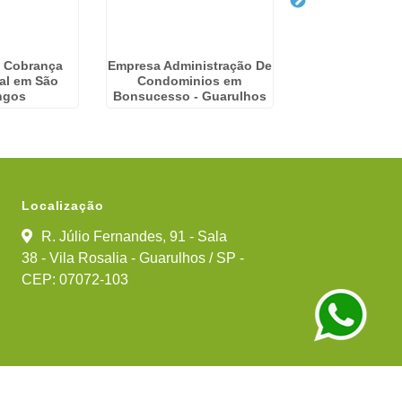
 Cobrança
Empresa Administração De
Empresa De Adm
al em São
Condominios em
Predial em Al
ngos
Bonsucesso - Guarulhos
Localização
R. Júlio Fernandes, 91 - Sala
38 - Vila Rosalia - Guarulhos / SP -
CEP: 07072-103