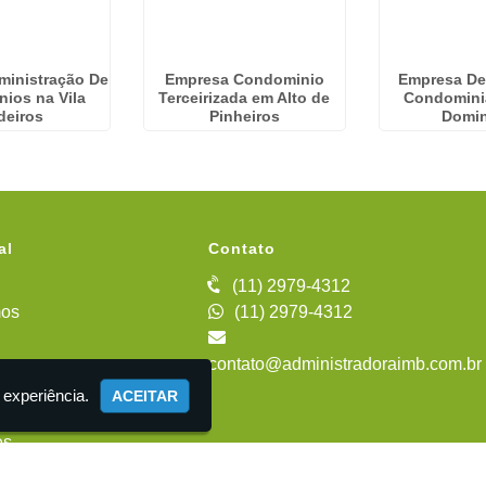
ministração De
Empresa Condominio
Empresa De
ios na Vila
Terceirizada em Alto de
Condomini
deiros
Pinheiros
Domi
al
Contato
(11) 2979-4312
os
(11) 2979-4312
contato@administradoraimb.com.br
iente
 experiência.
ACEITAR
es