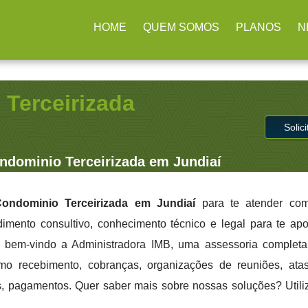
rulhos / SP
(11) 2979-4312
contato@administradoraimb.com.b
HOME
QUEM SOMOS
PLANOS
N
Terceirizada
Solic
dominio Terceirizada em Jundiaí
ondominio Terceirizada em Jundiaí
para te atender com
dimento consultivo, conhecimento técnico e legal para te apo
 bem-vindo a Administradora IMB, uma assessoria completa
mo recebimento, cobranças, organizações de reuniões, atas,
les, pagamentos. Quer saber mais sobre nossas soluções? Utili