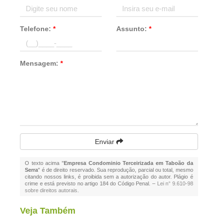
Telefone:
*
Assunto:
*
Mensagem:
*
Enviar
O texto acima "
Empresa Condominio Terceirizada em Taboão da
Serra
" é de direito reservado. Sua reprodução, parcial ou total, mesmo
citando nossos links, é proibida sem a autorização do autor. Plágio é
crime e está previsto no artigo 184 do Código Penal. –
Lei n° 9.610-98
sobre direitos autorais
.
Veja Também