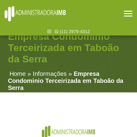
(11) 2979-4312
Empresa Condominio
Terceirizada em Taboão
da Serra
Home
»
Informações
»
Empresa
Condominio Terceirizada em Taboão da
Serra