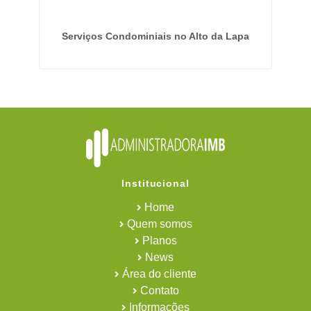
Serviços Condominiais no Alto da Lapa
Em
Institucional
Home
Quem somos
Planos
News
Área do cliente
Contato
Informações