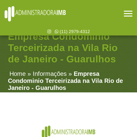
(11) 2979-4312
Empresa Condominio
Terceirizada na Vila Rio
de Janeiro - Guarulhos
Home
»
Informações
»
Empresa
Condominio Terceirizada na Vila Rio de
Janeiro - Guarulhos