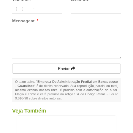
Mensagem:
*
Enviar
O texto acima "
Empresa De Administração Predial em Bonsucesso
- Guarulhos
" é de direito reservado. Sua reprodução, parcial ou total,
mesmo citando nossos links, é proibida sem a autorização do autor.
Plágio é crime e está previsto no artigo 184 do Código Penal. –
Lei n°
9.610-98 sobre direitos autorais
.
Veja Também