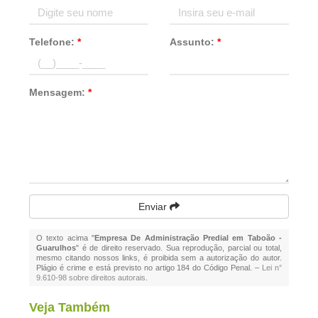
Telefone:
*
Assunto:
*
Mensagem:
*
Enviar
O texto acima "
Empresa De Administração Predial em Taboão -
Guarulhos
" é de direito reservado. Sua reprodução, parcial ou total,
mesmo citando nossos links, é proibida sem a autorização do autor.
Plágio é crime e está previsto no artigo 184 do Código Penal. –
Lei n°
9.610-98 sobre direitos autorais
.
Veja Também