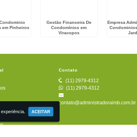
 Condominio
Gestão Financeira De
Empresa Admi
a em Pinheiros
Condomínios em
Condominios
Viracopos
Jar
al
Contato
(11) 2979-4312
os
(11) 2979-4312
contato@administradoraimb.com.br
iente
 experiência.
ACEITAR
es