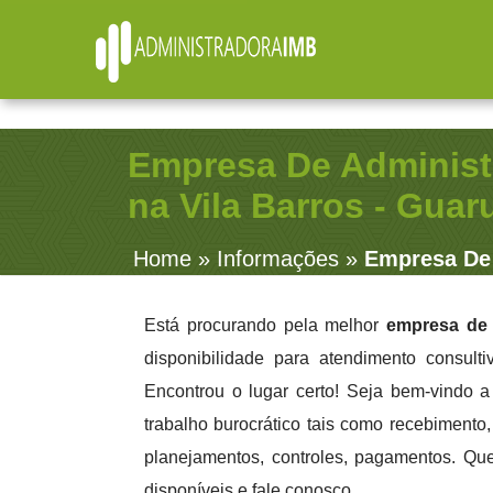
R. Júlio Fernandes, 91 - Sala 38
- Vila Rosalia - Guarulhos / SP
(11) 2979-4312
contato@administradoraimb.com.br
(11) 2979-4312
Empresa De Administ
na Vila Barros - Guar
Home
»
Informações
»
Empresa De 
Está procurando pela melhor
empresa de 
disponibilidade para atendimento consult
Encontrou o lugar certo! Seja bem-vindo 
trabalho burocrático tais como recebimento, 
planejamentos, controles, pagamentos. Qu
disponíveis e fale conosco.