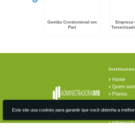
a Condominio
Gestão Condominial em
Empresa
zada em Mandaqui
Pari
Terceirizad
Institucion
Home
Quem som
Planos
News
Área do cl
Este site usa cookies para garantir que você obtenha a melhor
Contato
Informaçõ