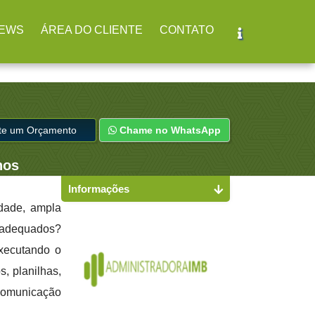
EWS
ÁREA DO CLIENTE
CONTATO
ite um Orçamento
Chame no WhatsApp
hos
Informações
idade, ampla
s adequados?
executando o
s, planilhas,
 comunicação