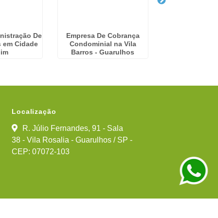
nistração De
Empresa De Cobrança
Empresa De Adm
 em Cidade
Condominial na Vila
Predial em Ar
dim
Barros - Guarulhos
Localização
R. Júlio Fernandes, 91 - Sala
38 - Vila Rosalia - Guarulhos / SP -
CEP: 07072-103