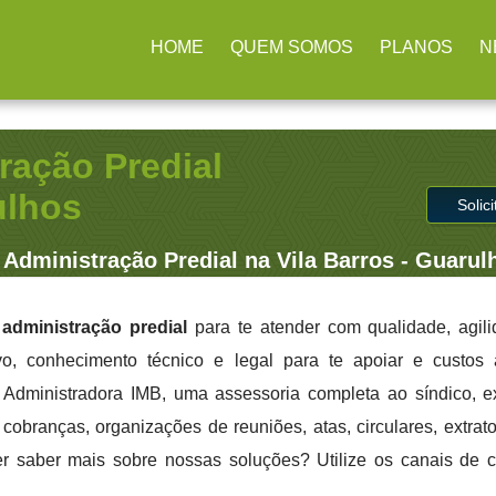
HOME
QUEM SOMOS
PLANOS
N
ração Predial
ulhos
Solic
Administração Predial na Vila Barros - Guarul
administração predial
para te atender com qualidade, agil
ivo, conhecimento técnico e legal para te apoiar e custo
a Administradora IMB, uma assessoria completa ao síndico, 
cobranças, organizações de reuniões, atas, circulares, extrato
er saber mais sobre nossas soluções? Utilize os canais de