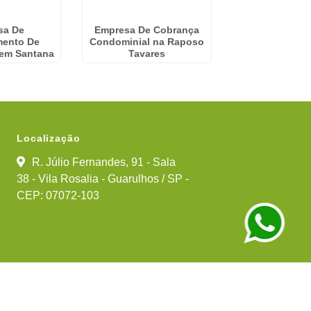
sa De
Empresa De Cobrança
Empresa Condo
mento De
Condominial na Raposo
Água R
em Santana
Tavares
Localização
R. Júlio Fernandes, 91 - Sala
38 - Vila Rosalia - Guarulhos / SP -
CEP: 07072-103