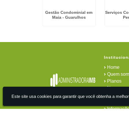
dministração De
Gestão Condominial em
Serviços C
ominios na
Maia - Guarulhos
Pe
epública
Institucion
Home
Quem som
Planos
News
Área do cl
Este site usa cookies para garantir que você obtenha a melhor
Contato
Informaçõ
IMB - Serviços De Apoio Administrativo A Empresas -