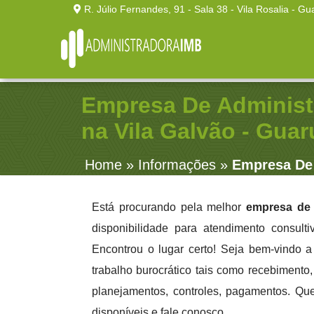
R. Júlio Fernandes, 91 - Sala 38 - Vila Rosalia - Gu
Empresa De Administ
na Vila Galvão - Guar
Home
»
Informações
»
Empresa De 
Está procurando pela melhor
empresa de 
disponibilidade para atendimento consult
Encontrou o lugar certo! Seja bem-vindo 
trabalho burocrático tais como recebimento, 
planejamentos, controles, pagamentos. Qu
disponíveis e fale conosco.