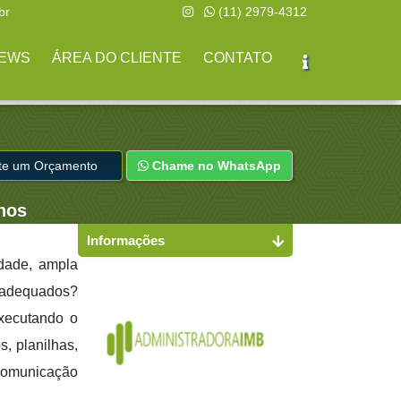
br
(11) 2979-4312
EWS
ÁREA DO CLIENTE
CONTATO
ite um Orçamento
Chame no WhatsApp
hos
Informações
idade, ampla
s adequados?
executando o
s, planilhas,
 comunicação