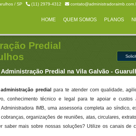
arulhos / SP
(11) 2979-4312
contato@administradoraimb.com.
HOME
QUEM SOMOS
PLANOS
N
ração Predial
ulhos
Solic
Administração Predial na Vila Galvão - Guarul
administração predial
para te atender com qualidade, agil
ivo, conhecimento técnico e legal para te apoiar e custo
a Administradora IMB, uma assessoria completa ao síndico, 
cobranças, organizações de reuniões, atas, circulares, extrato
er saber mais sobre nossas soluções? Utilize os canais de