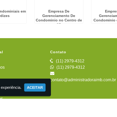
ondominiais em
Empresa De
Empre
rdizes
Gerenciamento De
Gerencia
Condominio no Centro de
Condominio 
SP
al
Contato
(11) 2979-4312
os
(11) 2979-4312
contato@administradoraimb.com.br
iente
 experiência.
ACEITAR
es
 Administração de Condomínios