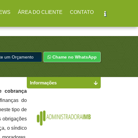
r
(11) 2979-4312
EWS
ÁREA DO CLIENTE
CONTATO
ite um Orçamento
Chame no WhatsApp
Informações
e cobrança
finanças do
este tipo de
s obrigações
ça, o síndico
s moradores.