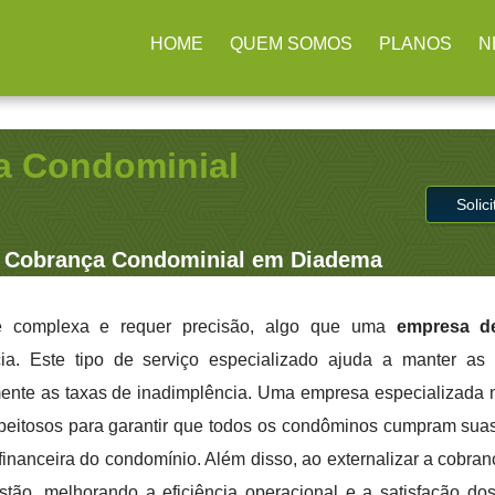
rulhos / SP
(11) 2979-4312
contato@administradoraimb.com.b
HOME
QUEM SOMOS
PLANOS
N
a Condominial
Solic
 Cobrança Condominial em Diadema
é complexa e requer precisão, algo que uma
empresa d
a. Este tipo de serviço especializado ajuda a manter as 
mente as taxas de inadimplência. Uma empresa especializada n
espeitosos para garantir que todos os condôminos cumpram sua
financeira do condomínio. Além disso, ao externalizar a cobran
tão, melhorando a eficiência operacional e a satisfação do