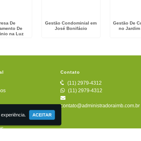
resa De
Gestão Condominial em
Gestão De C
iamento De
José Bonifácio
no Jardim
nio na Luz
al
Contato
(11) 2979-4312
os
(11) 2979-4312
contato@administradoraimb.com.br
iente
 experiência.
ACEITAR
es