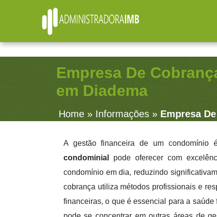
R. Júlio Fernandes, 91 - Sala 38 - Vila Rosalia - Gua
Empresa De Cobranç
em Diadema
Home
»
Informações
»
Empresa De
A gestão financeira de um condomínio 
condominial
pode oferecer com excelênci
condomínio em dia, reduzindo significativa
cobrança utiliza métodos profissionais e r
financeiras, o que é essencial para a saúde 
pode se concentrar em outras áreas de ges