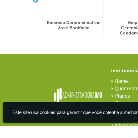
a De Cobrança
Empresa Condominial em
Emp
al em Picanço -
José Bonifácio
Gerenc
uarulhos
Condomi
Institucion
Home
Quem som
Planos
News
Área do cl
Este site usa cookies para garantir que você obtenha a melhor
Contato
Informaçõ