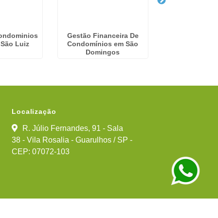
ondominios
Gestão Financeira De
Gestão Finan
 São Luiz
Condomínios em São
Condomínios 
Domingos
Carrã
Localização
R. Júlio Fernandes, 91 - Sala
38 - Vila Rosalia - Guarulhos / SP -
CEP: 07072-103