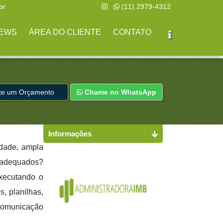
br
(11) 2979-4312
EWS
ÁREA DO CLIENTE
CONTATO
ite um Orçamento
Chame no WhatsApp
Informações
idade, ampla
s adequados?
executando o
s, planilhas,
 comunicação