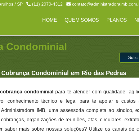
arulhos / SP
(11) 2979-4312
contato@administradoraimb.com.
HOME
QUEM SOMOS
PLANOS
N
a Condominial
Solic
 Cobrança Condominial em Rio das Pedras
cobrança condominial
para te atender com qualidade, agil
ivo, conhecimento técnico e legal para te apoiar e custo
a Administradora IMB, uma assessoria completa ao síndico, 
cobranças, organizações de reuniões, atas, circulares, extrato
er saber mais sobre nossas soluções? Utilize os canais de