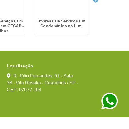
Serviços Em
Empresa De Serviços Em
Gestão Condom
 em CECAP -
Condomínios na Luz
Jundia
lhos
Localização
R. Júlio Fernandes, 91 - Sala
38 - Vila Rosalia - Guarulhos / SP -
CEP: 07072-103