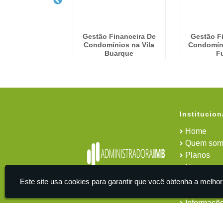
De Serviços Em
Gestão Financeira De
Gestão F
ínios na Vila
Condomínios na Vila
Condomín
Buarque
Buarque
F
Institucion
Home
Quem som
Planos
News
Área do cl
Este site usa cookies para garantir que você obtenha a melhor
Contato
Informaçõ