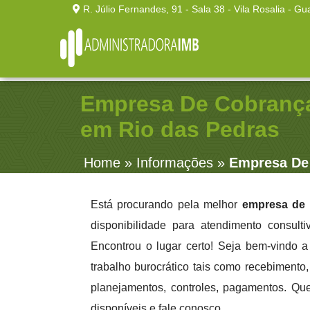
R. Júlio Fernandes, 91 - Sala 38 - Vila Rosalia - Gu
Empresa De Cobranç
em Rio das Pedras
Home
»
Informações
»
Empresa De
Está procurando pela melhor
empresa de 
disponibilidade para atendimento consult
Encontrou o lugar certo! Seja bem-vindo 
trabalho burocrático tais como recebimento, 
planejamentos, controles, pagamentos. Qu
disponíveis e fale conosco.