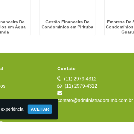
inanceira De
Gestão Financeira De
Empresa De 
ios em Água
Condomínios em Pirituba
Condomínios
unda
Guaru
al
Contato
(11) 2979-4312
os
(11) 2979-4312
contato@administradoraimb.com.br
iente
 experiência.
ACEITAR
es