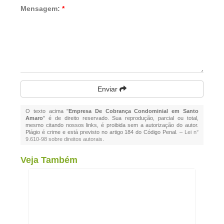
Mensagem:
*
Enviar
O texto acima "
Empresa De Cobrança Condominial em Santo
Amaro
" é de direito reservado. Sua reprodução, parcial ou total,
mesmo citando nossos links, é proibida sem a autorização do autor.
Plágio é crime e está previsto no artigo 184 do Código Penal. –
Lei n°
9.610-98 sobre direitos autorais
.
Veja Também