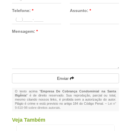
Telefone:
*
Assunto:
*
Mensagem:
*
Enviar
O texto acima "
Empresa De Cobrança Condominial na Santa
Ifigênia
" é de direito reservado. Sua reprodução, parcial ou total,
mesmo citando nossos links, é proibida sem a autorização do autor.
Plágio é crime e está previsto no artigo 184 do Código Penal. –
Lei n°
9.610-98 sobre direitos autorais
.
Veja Também