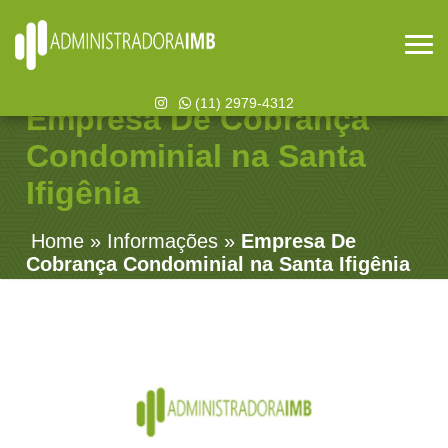
(11) 2979-4312
Empresa De Cobrança
Condominial na Santa
Ifigênia
Home
»
Informações
»
Empresa De
Cobrança Condominial na Santa Ifigênia