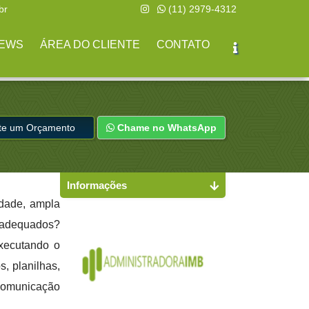
br
(11) 2979-4312
EWS
ÁREA DO CLIENTE
CONTATO
ite um Orçamento
Chame no WhatsApp
Informações
idade, ampla
s adequados?
executando o
s, planilhas,
 comunicação