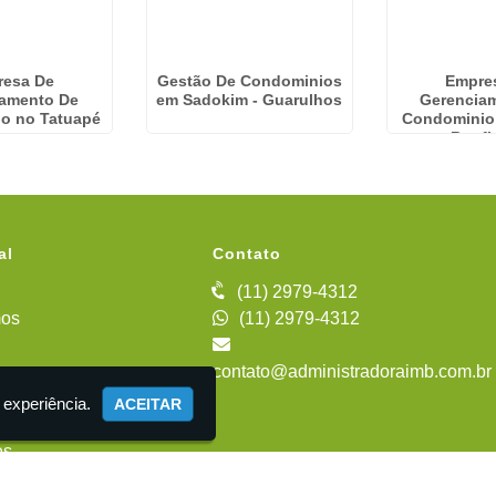
resa De
Gestão De Condominios
Empre
iamento De
em Sadokim - Guarulhos
Gerencia
o no Tatuapé
Condominio
Bonfig
al
Contato
(11) 2979-4312
os
(11) 2979-4312
contato@administradoraimb.com.br
iente
 experiência.
ACEITAR
es