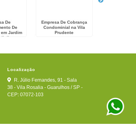
sa De
Empresa De Cobrança
Empresa De Se
mento De
Condominial na Vila
Condomínios em
 em Jardim
Prudente
lioli
Localização
R. Júlio Fernandes, 91 - Sala
38 - Vila Rosalia - Guarulhos / SP -
CEP: 07072-103