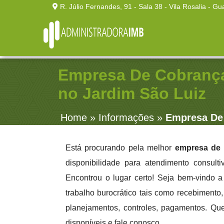
R. Júlio Fernandes, 91 - Sala 38 - Vila Rosalia - Gu
Empresa De Cobranç
no Jardim São Luiz
Home
»
Informações
»
Empresa De 
Está procurando pela melhor
empresa de 
disponibilidade para atendimento consult
Encontrou o lugar certo! Seja bem-vindo 
trabalho burocrático tais como recebimento, 
planejamentos, controles, pagamentos. Qu
disponíveis e fale conosco.