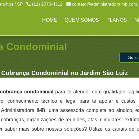
arulhos / SP
(11) 2979-4312
contato@administradoraimb.com.
HOME
QUEM SOMOS
PLANOS
N
a Condominial
Solic
Cobrança Condominial no Jardim São Luiz
cobrança condominial
para te atender com qualidade, agil
ivo, conhecimento técnico e legal para te apoiar e custo
a Administradora IMB, uma assessoria completa ao síndico, 
cobranças, organizações de reuniões, atas, circulares, extrato
er saber mais sobre nossas soluções? Utilize os canais de