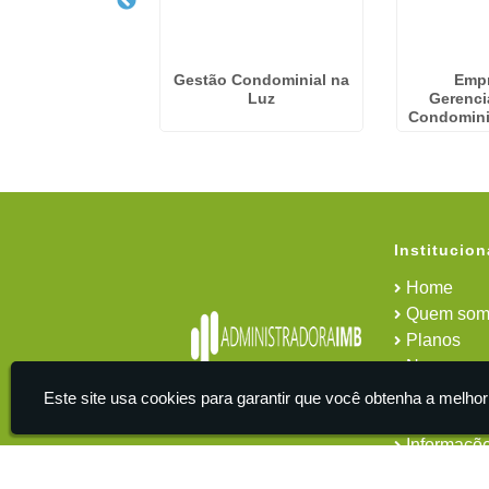
dministração De
Gestão Condominial na
Emp
os no Alto Tietê
Luz
Gerenc
Condomini
Institucion
Home
Quem som
Planos
News
Área do cl
Este site usa cookies para garantir que você obtenha a melhor
Contato
Informaçõ