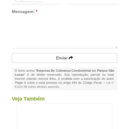
Mensagem:
*
Enviar
O texto acima "
Empresa De Cobrança Condominial no Parque São
Lucas
" é de direito reservado. Sua reprodução, parcial ou total,
mesmo citando nossos links, é proibida sem a autorização do autor.
Plágio é crime e está previsto no artigo 184 do Código Penal. –
Lei n°
9.610-98 sobre direitos autorais
.
Veja Também