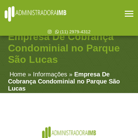
(11) 2979-4312
Empresa De Cobrança
Condominial no Parque
São Lucas
Home
»
Informações
»
Empresa De
Cobrança Condominial no Parque São
Lucas