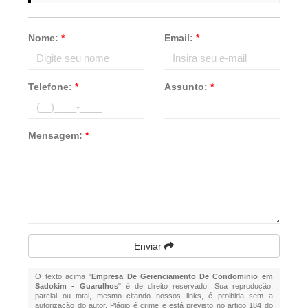
Nome:
*
Email:
*
Telefone:
*
Assunto:
*
Mensagem:
*
Enviar
O texto acima "
Empresa De Gerenciamento De Condominio em
Sadokim - Guarulhos
" é de direito reservado. Sua reprodução,
parcial ou total, mesmo citando nossos links, é proibida sem a
autorização do autor. Plágio é crime e está previsto no artigo 184 do