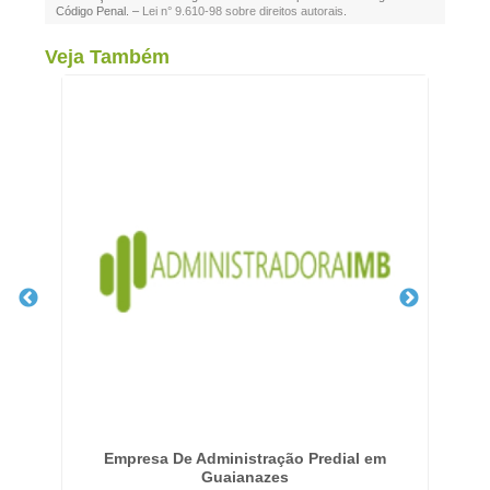
Código Penal. –
Lei n° 9.610-98 sobre direitos autorais
.
Veja Também
em
Empresa De Administração Predial em
Ser
Guaianazes