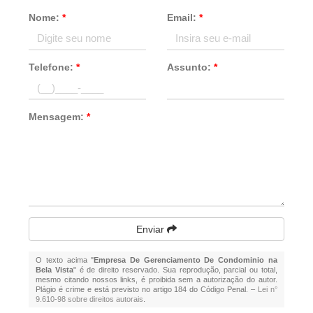
Nome:
*
Email:
*
Telefone:
*
Assunto:
*
Mensagem:
*
Enviar
O texto acima "
Empresa De Gerenciamento De Condominio na
Bela Vista
" é de direito reservado. Sua reprodução, parcial ou total,
mesmo citando nossos links, é proibida sem a autorização do autor.
Plágio é crime e está previsto no artigo 184 do Código Penal. –
Lei n°
9.610-98 sobre direitos autorais
.