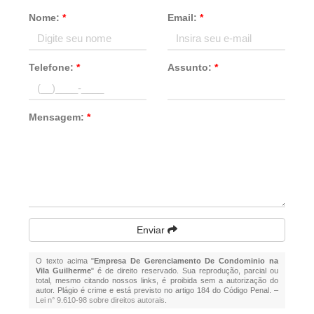
Nome:
*
Email:
*
Telefone:
*
Assunto:
*
Mensagem:
*
Enviar
O texto acima "
Empresa De Gerenciamento De Condominio na
Vila Guilherme
" é de direito reservado. Sua reprodução, parcial ou
total, mesmo citando nossos links, é proibida sem a autorização do
autor. Plágio é crime e está previsto no artigo 184 do Código Penal. –
Lei n° 9.610-98 sobre direitos autorais
.