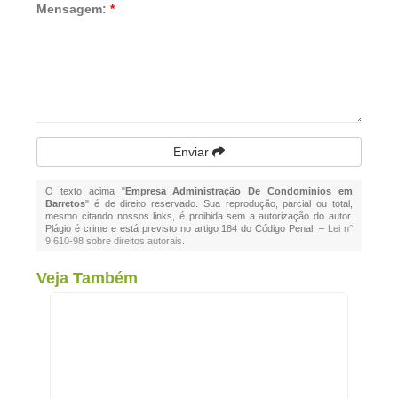
Mensagem:
*
Enviar
O texto acima "
Empresa Administração De Condominios em
Barretos
" é de direito reservado. Sua reprodução, parcial ou total,
mesmo citando nossos links, é proibida sem a autorização do autor.
Plágio é crime e está previsto no artigo 184 do Código Penal. –
Lei n°
9.610-98 sobre direitos autorais
.
Veja Também