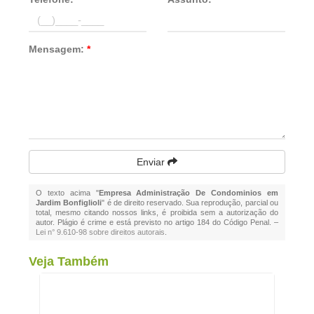
Mensagem:
*
Enviar
O texto acima "
Empresa Administração De Condominios em
Jardim Bonfiglioli
" é de direito reservado. Sua reprodução, parcial ou
total, mesmo citando nossos links, é proibida sem a autorização do
autor. Plágio é crime e está previsto no artigo 184 do Código Penal. –
Lei n° 9.610-98 sobre direitos autorais
.
Veja Também