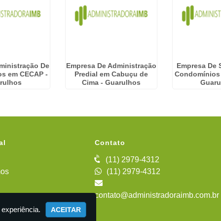
ministração De
Empresa De Administração
Empresa De 
os em CECAP -
Predial em Cabuçu de
Condomínios 
rulhos
Cima - Guarulhos
Guaru
al
Contato
(11) 2979-4312
os
(11) 2979-4312
contato@administradoraimb.com.br
iente
 experiência.
ACEITAR