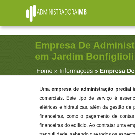
R. Júlio Fernandes, 91 - Sala 38 - Vila Rosalia - Gua
Empresa De Administ
em Jardim Bonfiglioli
Home
»
Informações
»
Empresa De 
Uma
empresa de administração predial
t
comerciais. Este tipo de serviço é essen
elétricas e hidráulicas, além da gestão d
financeiras, como o pagamento de contas
financeiras do edifício. Ao contratar uma em
tranquilidade, sabendo que todos os aspect