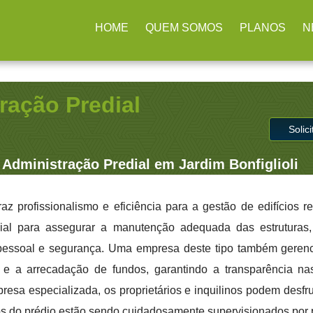
rulhos / SP
(11) 2979-4312
contato@administradoraimb.com.b
HOME
QUEM SOMOS
PLANOS
N
ração Predial
Solic
Administração Predial em Jardim Bonfiglioli
raz profissionalismo e eficiência para a gestão de edifícios r
cial para assegurar a manutenção adequada das estruturas,
e pessoal e segurança. Uma empresa deste tipo também geren
 e a arrecadação de fundos, garantindo a transparência na
presa especializada, os proprietários e inquilinos podem desfr
os do prédio estão sendo cuidadosamente supervisionados por p