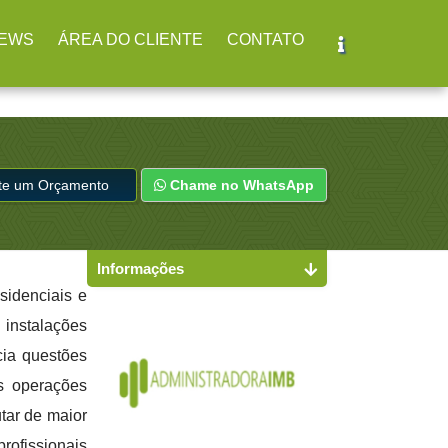
r
(11) 2979-4312
EWS
ÁREA DO CLIENTE
CONTATO
ite um Orçamento
Chame no WhatsApp
Informações
esidenciais e
 instalações
cia questões
s operações
utar de maior
rofissionais