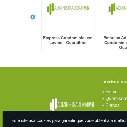
ração Predial em
Empresa Condominial em
Empresa Ad
ta - Guarulhos
Lavras - Guarulhos
Condomini
Gua
Institucion
Home
Quem som
Planos
News
Área do cl
Este site usa cookies para garantir que você obtenha a melhor
Contato