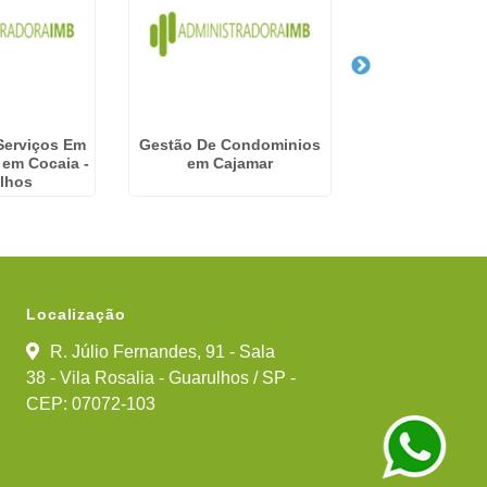
Serviços Em
Gestão De Condominios
Empresa
em Cocaia -
em Cajamar
Gerenciame
lhos
Condominio e
Localização
R. Júlio Fernandes, 91 - Sala
38 - Vila Rosalia - Guarulhos / SP -
CEP: 07072-103