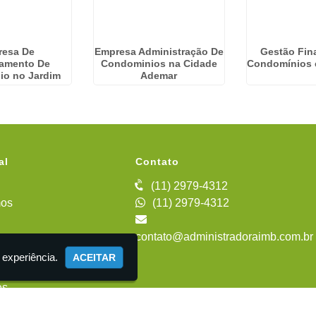
resa De
Empresa Administração De
Gestão Fin
iamento De
Condominios na Cidade
Condomínios 
io no Jardim
Ademar
uropa
al
Contato
(11) 2979-4312
os
(11) 2979-4312
contato@administradoraimb.com.br
iente
 experiência.
ACEITAR
es