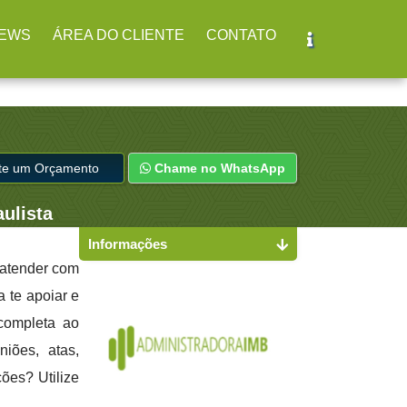
r
(11) 2979-4312
EWS
ÁREA DO CLIENTE
CONTATO
ite um Orçamento
Chame no WhatsApp
ulista
Informações
 atender com
a te apoiar e
completa ao
niões, atas,
ões? Utilize