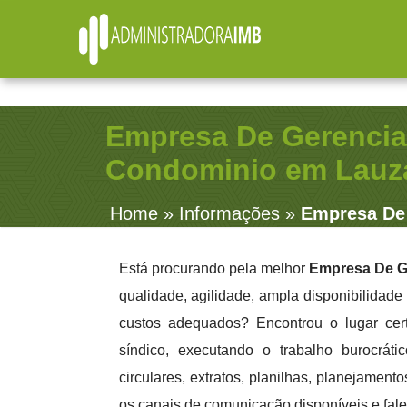
R. Júlio Fernandes, 91 - Sala 38 - Vila Rosalia - Guar
Empresa De Gerenci
Condominio em Lauza
Home
»
Informações
»
Empresa De
Está procurando pela melhor
Empresa De G
qualidade, agilidade, ampla disponibilidade
custos adequados? Encontrou o lugar cer
síndico, executando o trabalho burocráti
circulares, extratos, planilhas, planejamen
os canais de comunicação disponíveis e fal