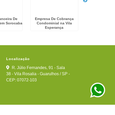
anceira De
Empresa De Cobrança
Serviços Condo
em Sorocaba
Condominial na Vila
Viracop
Esperança
Localização
R. Júlio Fernandes, 91 - Sala
38 - Vila Rosalia - Guarulhos / SP -
CEP: 07072-103