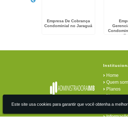
 Financeira De
Empresa De Cobrança
Emp
ios em Jacareí
Condominial no Jaraguá
Gerenc
Condomin
E
Institucion
Home
Quem som
Planos
News
Área do cl
Este site usa cookies para garantir que você obtenha a melhor
Contato
Informaçõ